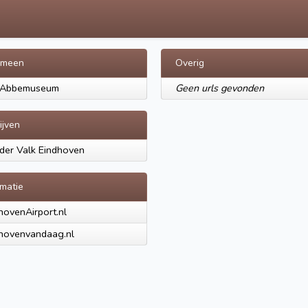
emeen
Overig
 Abbemuseum
Geen urls gevonden
ijven
der Valk Eindhoven
rmatie
hovenAirport.nl
hovenvandaag.nl