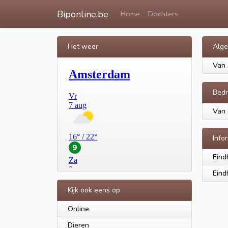
Biponline.be
Home
Dochters
Het weer
Alg
Van
Bedr
Van 
Info
Eind
Eind
Kijk ook eens op
Online
Dieren